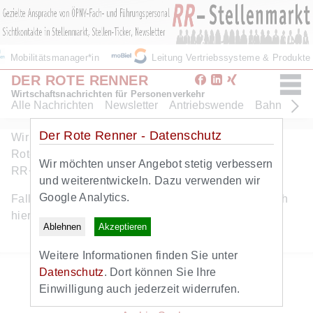
Mobilitätsmanager*in
Leitung Vertriebssysteme & Produkt
DER ROTE RENNER
Wirtschaftsnachrichten für Personenverkehr
Alle Nachrichten
Newsletter
Antriebswende
Bahn
Bus
Der Rote Renner - Datenschutz
Wir freuen uns ueber Ihr Interesse am Angebot des
Roten Renners. Dieser Artikel ist eine Leistung von
Wir möchten unser Angebot stetig verbessern
RR+. Hier geht es zum
kostenlosen RR+ Probeabo
.
und weiterentwickeln. Dazu verwenden wir
Google Analytics.
Falls Sie bereits RR+ Abonnent sind, können Sie sich
hier
anmelden
.
Ablehnen
Akzeptieren
Weitere Informationen finden Sie unter
Zurück zur Startseite
Datenschutz
. Dort können Sie Ihre
Zum Newsletter
Einwilligung auch jederzeit widerrufen.
Alle Nachrichten